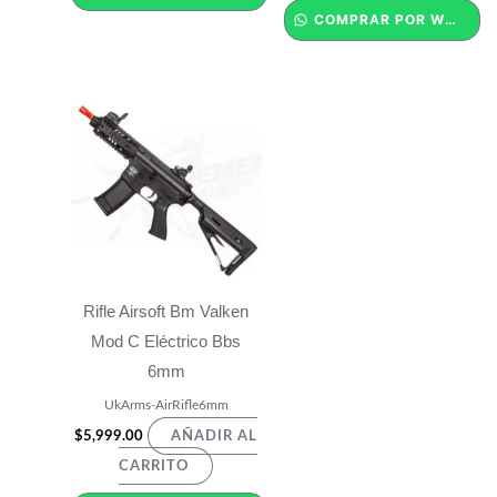
COMPRAR POR WHATSAPP
Rifle Airsoft Bm Valken
Mod C Eléctrico Bbs
6mm
UkArms-AirRifle6mm
$
5,999.00
AÑADIR AL
CARRITO