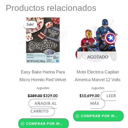
Productos relacionados
Original
Current
price
price
Sale!
Sale!
was:
is:
$389.00.
$329.00.
AGOTADO
Easy Bake Harina Para
Moto Electrica Capitan
Micro Hornito Red Velvet
America Marvel 12 Volts
Juguetes
Juguetes
$
389.00
$
329.00
$
10,699.00
LEER
AÑADIR AL
MÁS
CARRITO
COMPRAR POR WHATSAPP
COMPRAR POR WHATSAPP