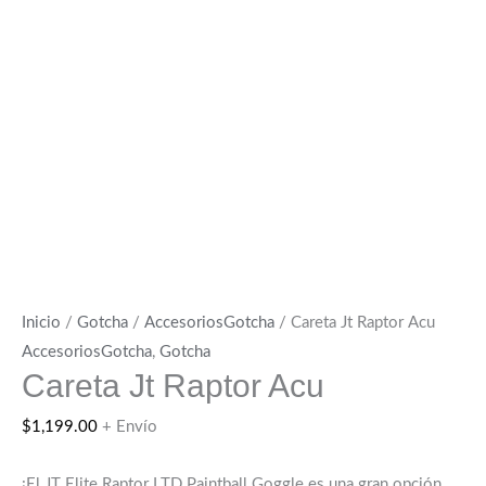
Inicio
/
Gotcha
/
AccesoriosGotcha
/ Careta Jt Raptor Acu
AccesoriosGotcha
,
Gotcha
Careta Jt Raptor Acu
$
1,199.00
+ Envío
¡El JT Elite Raptor LTD Paintball Goggle es una gran opción