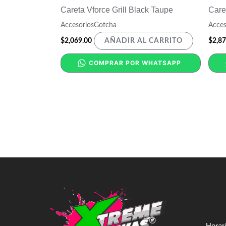
Careta Vforce Grill Black Taupe
Care
AccesoriosGotcha
Acces
$
2,069.00
$
2,87
AÑADIR AL CARRITO
COMPRAR POR WHATSAPP
Horar