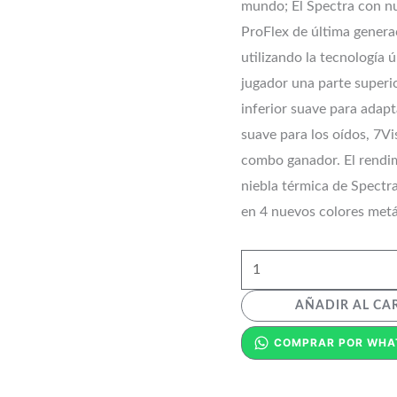
mundo; El Spectra con n
ProFlex de última genera
utilizando la tecnología 
jugador una parte superi
inferior suave para adapt
suave para los oídos, 7V
combo ganador. El rendimi
niebla térmica de Spectr
en 4 nuevos colores metá
AÑADIR AL CA
COMPRAR POR WHA