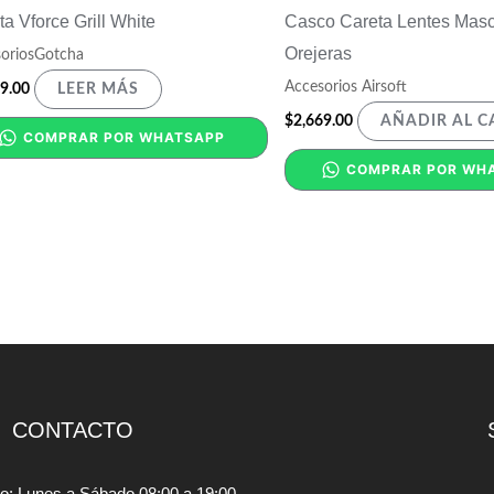
ta Vforce Grill White
Casco Careta Lentes Mas
Orejeras
oriosGotcha
Accesorios Airsoft
9.00
LEER MÁS
$
2,669.00
AÑADIR AL C
COMPRAR POR WHATSAPP
COMPRAR POR WH
CONTACTO
io: Lunes a Sábado 08:00 a 19:00