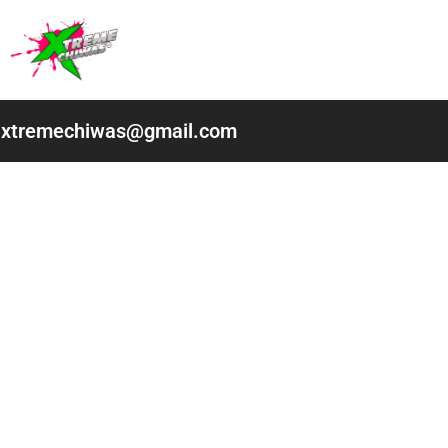
Ir
al
contenido
xtremechiwas@gmail.com