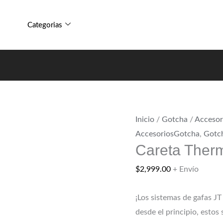
Jt
Careta
Spectra
Thermal
Categorias
Proflex
Jt
cantidad
Spectra
Proflex
cantidad
Inicio
/
Gotcha
/
Accesor
AccesoriosGotcha
,
Gotc
Careta Therm
$
2,999.00
+ Envío
¡Los sistemas de gafas JT
desde el principio, estos