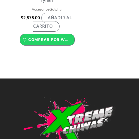
Tyrian
AccesoriosGotcha
$
2,878.00
AÑADIR AL
CARRITO
COMPRAR POR WHATSAPP