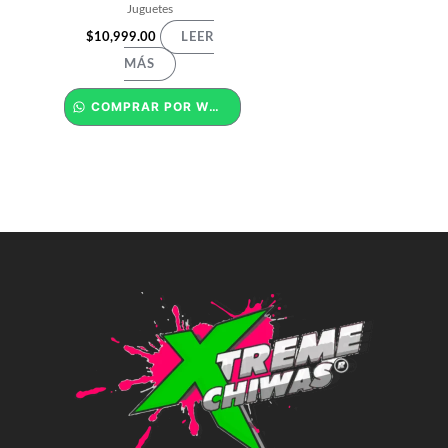
Juguetes
$
10,999.00
LEER
MÁS
COMPRAR POR WHATSAPP