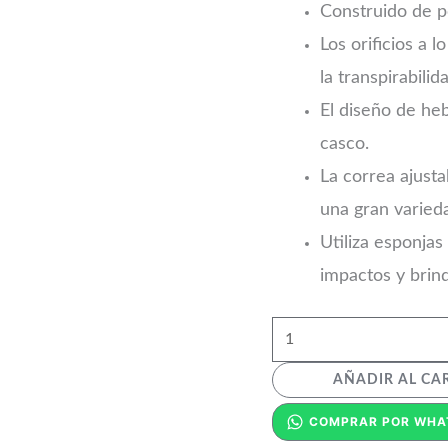
Construido de p
Los orificios a 
la transpirabilid
El diseño de heb
casco.
La correa ajust
una gran varied
Utiliza esponja
impactos y brin
AÑADIR AL CA
COMPRAR POR WHA