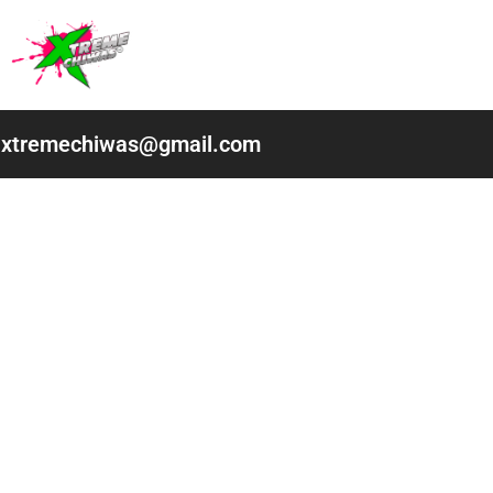
Ir
al
contenido
xtremechiwas@gmail.com