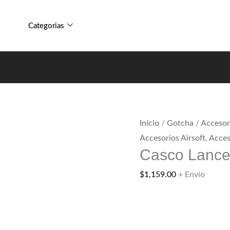
Tactical
Casco
Recon
Lancer
Categorias
Arena
Tactical
cantidad
Recon
Arena
cantidad
Inicio
/
Gotcha
/
Accesor
Accesorios Airsoft
,
Acces
Casco Lancer
$
1,159.00
+ Envío