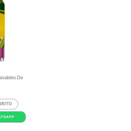
avables De
RRITO
ATSAPP