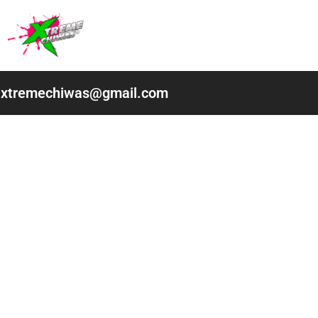
Ir
al
contenido
xtremechiwas@gmail.com