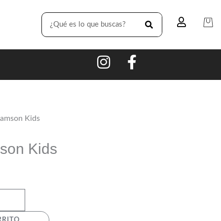
SEARCH
eamson Kids
son Kids
RRITO