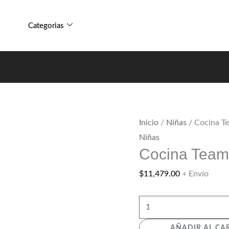
Kids
Cocina
cantidad
Teamson
Categorias
Kids
cantidad
Inicio
/
Niñas
/ Cocina T
Niñas
Cocina Team
$
11,479.00
+ Envío
AÑADIR AL CA