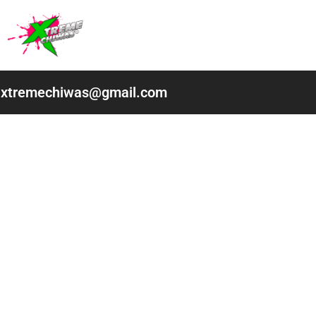
Ir
al
contenido
xtremechiwas@gmail.com