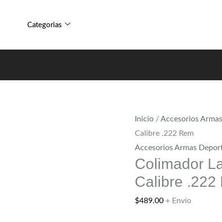
Colimador
Regimador
Laser
Calibre
Categorias
Rojo
.222
Regimador
Rem
Calibre
cantidad
.222
Rem
cantidad
Inicio
/
Accesorios Armas
Calibre .222 Rem
Accesorios Armas Deport
Colimador L
Calibre .22
$
489.00
+ Envío