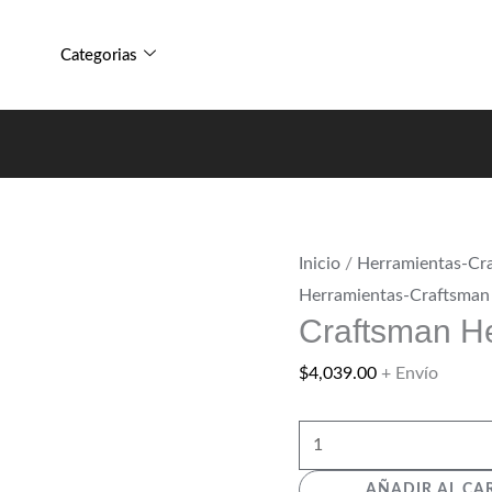
85
Craftsman
Piezas
Herramienta
Categorias
cantidad
85
Piezas
cantidad
Inicio
/
Herramientas-Cr
Herramientas-Craftsman
Craftsman H
$
4,039.00
+ Envío
AÑADIR AL CA