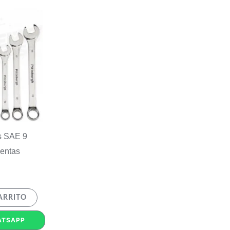
s SAE 9
ientas
ARRITO
ATSAPP