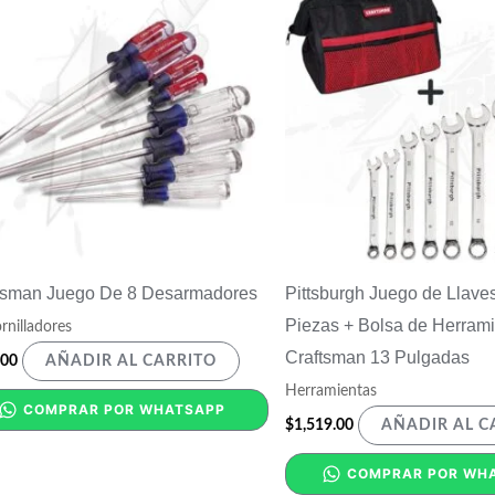
tsman Juego De 8 Desarmadores
Pittsburgh Juego de Llave
Piezas + Bolsa de Herram
rnilladores
Craftsman 13 Pulgadas
.00
AÑADIR AL CARRITO
Herramientas
COMPRAR POR WHATSAPP
$
1,519.00
AÑADIR AL C
COMPRAR POR WH