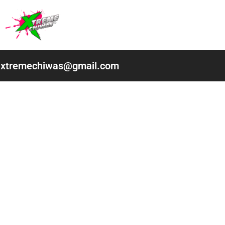
Ir
al
contenido
xtremechiwas@gmail.com