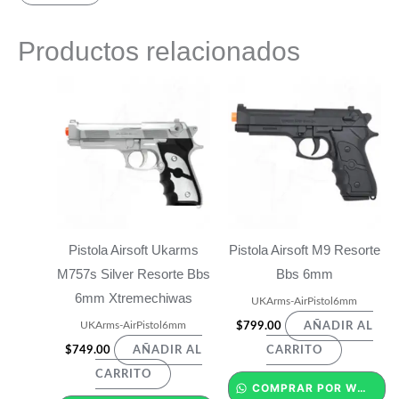
Productos relacionados
Pistola Airsoft Ukarms
Pistola Airsoft M9 Resorte
M757s Silver Resorte Bbs
Bbs 6mm
6mm Xtremechiwas
UKArms-AirPistol6mm
UKArms-AirPistol6mm
$
799.00
AÑADIR AL
$
749.00
AÑADIR AL
CARRITO
CARRITO
COMPRAR POR WHATSAPP