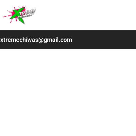
Ir
al
contenido
xtremechiwas@gmail.com