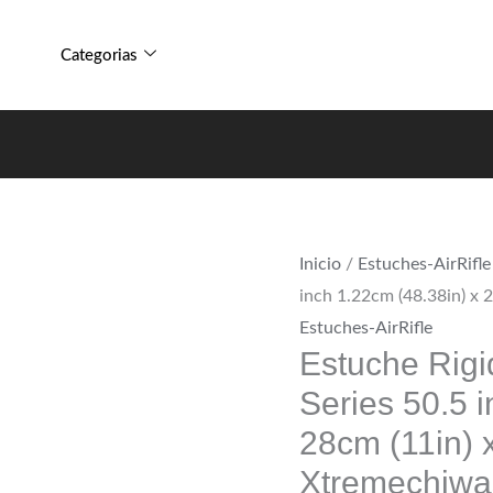
Estuche
Escopeta
Rigido
SE
Categorias
Para
Series
Rifle
50.5
Escopeta
inch
SE
1.22cm
Series
(48.38in)
50.5
x
Inicio
/
Estuches-AirRifle
inch
28cm
inch 1.22cm (48.38in) x 
1.22cm
(11in)
Estuches-AirRifle
(48.38in)
x
Estuche Rigi
x
8.5cm
Series 50.5 
28cm
(3.38in)
(11in)
28cm (11in) 
Xtremechiwas
x
cantidad
Xtremechiwa