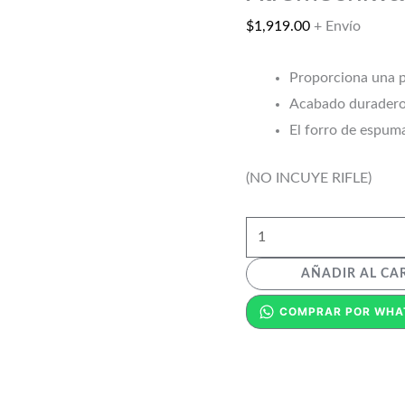
8.5cm
(3.38in)
$
1,919.00
+ Envío
Xtremechiwas
Proporciona una pr
cantidad
Acabado duradero
El forro de espuma
(NO INCUYE RIFLE)
AÑADIR AL CA
COMPRAR POR WHA