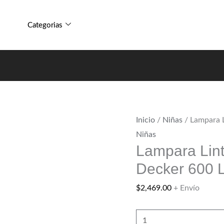
Lampara
Black
Linterna
&
Categorias
Reflector
Decker
Black
600
&
Lumens
Decker
Xtreme
600
cantidad
Lumens
Inicio
/
Niñas
/ Lampara L
Xtreme
Niñas
cantidad
Lampara Lint
Decker 600 
$
2,469.00
+ Envío