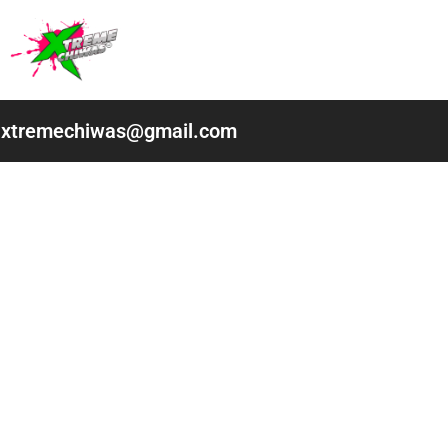
Ir
al
contenido
xtremechiwas@gmail.com