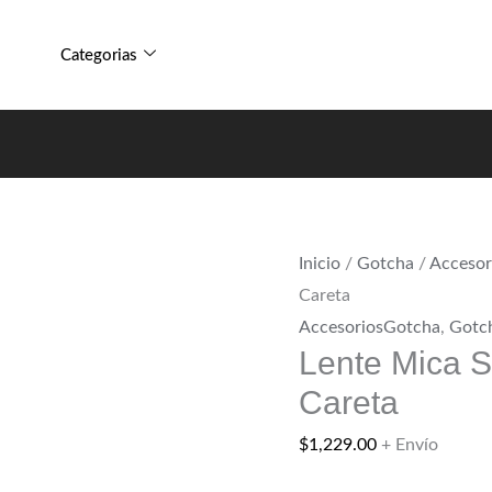
Lente
Profit
Mica
Termal
Categorias
Sly
Amarillo
Profit
Careta
Termal
cantidad
Amarillo
Careta
cantidad
Inicio
/
Gotcha
/
Accesor
Careta
AccesoriosGotcha
,
Gotc
Lente Mica Sl
Careta
$
1,229.00
+ Envío