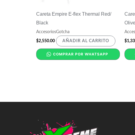
Careta Empire E-flex Thermal Red/
Care
Black
Oliv
AccesoriosGotcha
Acces
$
2,550.00
$
1,33
AÑADIR AL CARRITO
COMPRAR POR WHATSAPP