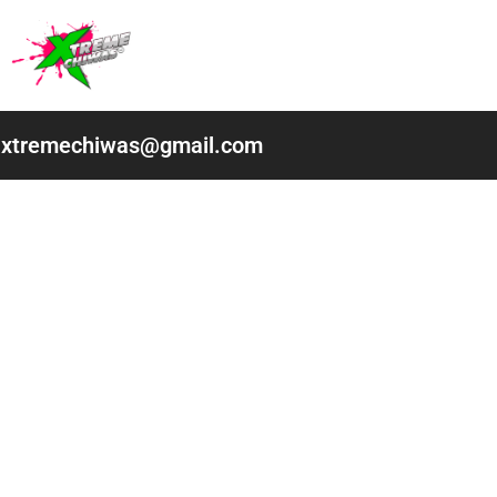
Ir
al
contenido
xtremechiwas@gmail.com