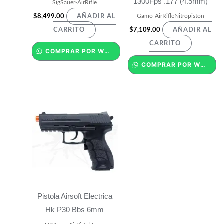
1300Fps .177 (4.5mm)
SigSauer-AirRifle
Gamo-AirRifleNitropiston
$
8,499.00
AÑADIR AL
$
7,109.00
CARRITO
AÑADIR AL
CARRITO
COMPRAR POR WHATSAPP
COMPRAR POR WHATSAPP
Pistola Airsoft Electrica
Hk P30 Bbs 6mm