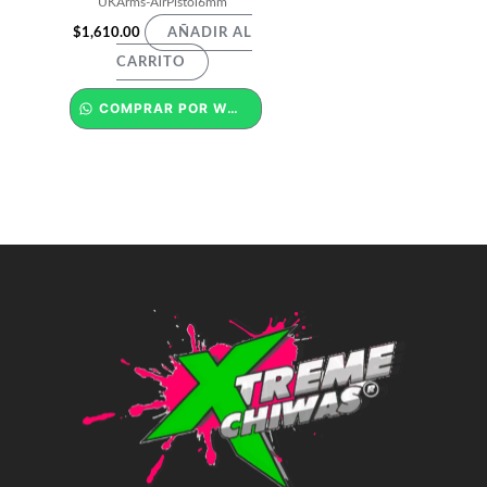
UKArms-AirPistol6mm
$
1,610.00
AÑADIR AL
CARRITO
COMPRAR POR WHATSAPP