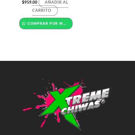
$
959.00
AÑADIR AL
CARRITO
COMPRAR POR WHATSAPP