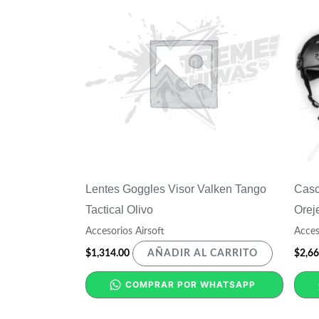
Lentes Goggles Visor Valken Tango
Casc
Tactical Olivo
Orej
Accesorios Airsoft
Acces
$
1,314.00
$
2,66
AÑADIR AL CARRITO
COMPRAR POR WHATSAPP