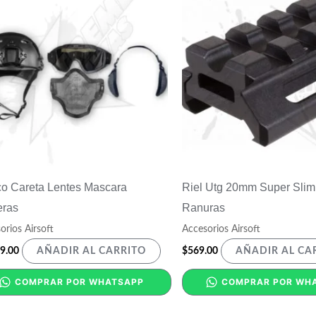
o Careta Lentes Mascara
Riel Utg 20mm Super Slim 
eras
Ranuras
orios Airsoft
Accesorios Airsoft
9.00
$
569.00
AÑADIR AL CARRITO
AÑADIR AL CA
COMPRAR POR WHATSAPP
COMPRAR POR WH