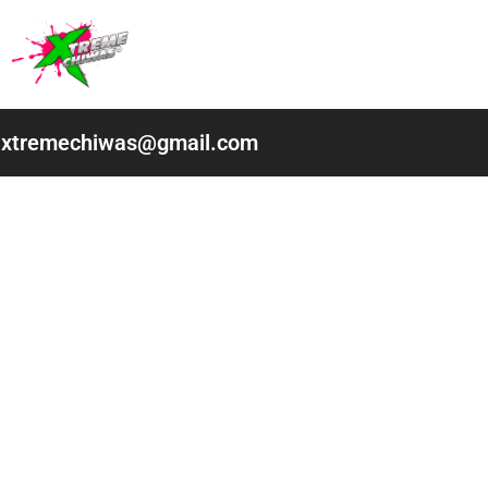
Ir
al
contenido
xtremechiwas@gmail.com