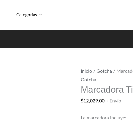
A5
Marcadora
Mécanica
Tippmann
Categorias
cantidad
A5
Mécanica
cantidad
Inicio
/
Gotcha
/ Marcad
Gotcha
Marcadora T
$
12,029.00
+ Envío
La marcadora incluye: