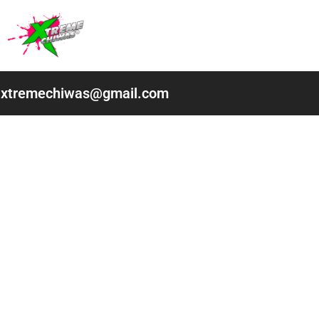
Ir
al
contenido
xtremechiwas@gmail.com