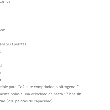
cánica
one
ara 200 pelotas
o
d
on
r
ible para Co2, aire comprimido o nitrogeno.El
menta bolas a una velocidad de hasta 17 bps sin
ias (200 pelotas de capacidad).