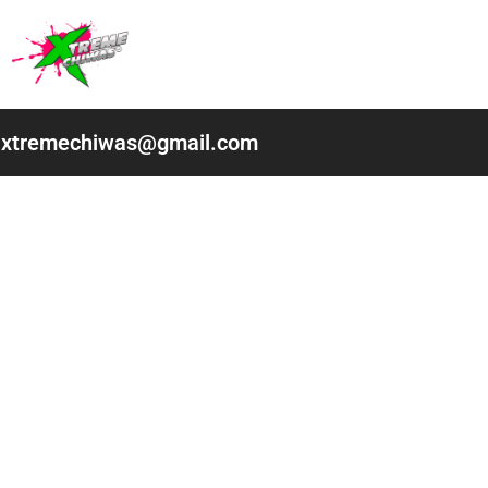
Ir
al
contenido
xtremechiwas@gmail.com