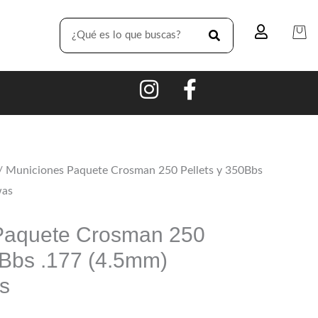
SEARCH
/ Municiones Paquete Crosman 250 Pellets y 350Bbs
was
Paquete Crosman 250
0Bbs .177 (4.5mm)
s