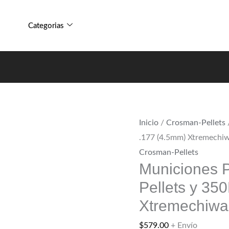
Municiones
250
Paquete
Pellets
Categorias
Crosman
y
250
350Bbs
Pellets
.177
y
(4.5mm)
350Bbs
Xtremechiwas
.177
cantidad
Inicio
/
Crosman-Pellets
(4.5mm)
.177 (4.5mm) Xtremechi
Xtremechiwas
Crosman-Pellets
cantidad
Municiones 
Pellets y 35
Xtremechiwa
$
579.00
+ Envío