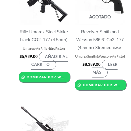
AGOTADO
Rifle Umarex Steel Strike
Revolver Smith and
black CO2 .177 (4.5mm)
Wesson 586 6″ Co2 .177
(4.5mm) Xtremechiwas
Umarex-AirRifleNitroPiston
UmarexSmith&Wesson-AirPistol
$
5,939.00
AÑADIR AL
$
8,389.00
CARRITO
LEER
MÁS
COMPRAR POR WHATSAPP
COMPRAR POR WHATSAPP