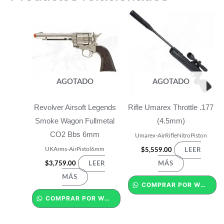
AGOTADO
AGOTADO
Revolver Airsoft Legends
Rifle Umarex Throttle .177
Smoke Wagon Fullmetal
(4.5mm)
CO2 Bbs 6mm
Umarex-AirRifleNitroPiston
UKArms-AirPistol6mm
$
5,559.00
LEER
$
3,759.00
LEER
MÁS
MÁS
COMPRAR POR WHATSAPP
COMPRAR POR WHATSAPP