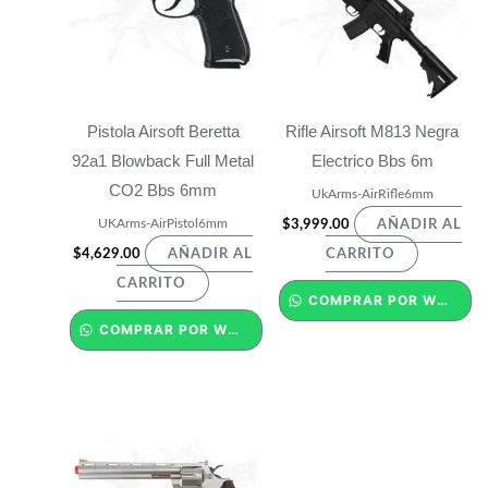
Pistola Airsoft Beretta
Rifle Airsoft M813 Negra
92a1 Blowback Full Metal
Electrico Bbs 6m
CO2 Bbs 6mm
UkArms-AirRifle6mm
UKArms-AirPistol6mm
$
3,999.00
AÑADIR AL
$
4,629.00
AÑADIR AL
CARRITO
CARRITO
COMPRAR POR WHATSAPP
COMPRAR POR WHATSAPP