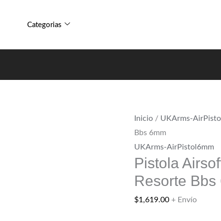
P1308
Pistola
M777
Airsoft
Categorias
2
P1308
En
M777
1
2
Resorte
En
Bbs
1
6mm
Resorte
cantidad
Inicio
/
UKArms-AirPist
Bbs
Bbs 6mm
6mm
UKArms-AirPistol6mm
cantidad
Pistola Airs
Resorte Bb
$
1,619.00
+ Envío