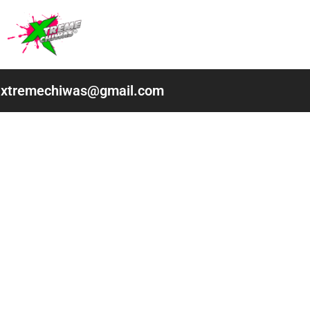
Ir
al
contenido
xtremechiwas@gmail.com