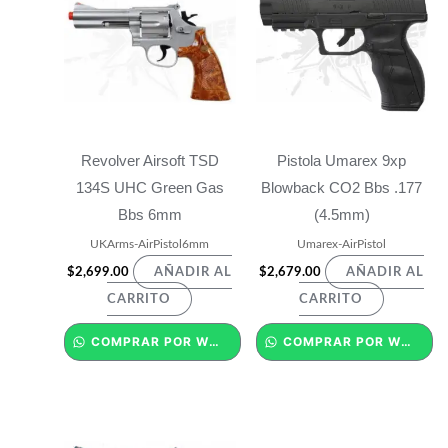
Revolver Airsoft TSD
Pistola Umarex 9xp
134S UHC Green Gas
Blowback CO2 Bbs .177
Bbs 6mm
(4.5mm)
UKArms-AirPistol6mm
Umarex-AirPistol
$
2,699.00
$
2,679.00
AÑADIR AL
AÑADIR AL
CARRITO
CARRITO
COMPRAR POR WHATSAPP
COMPRAR POR WHATSAPP