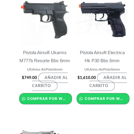
Pistola Airsoft Ukarms
Pistola Airsoft Electrica
M777b Resorte Bbs 6mm
Hk P30 Bbs 6mm
UKArms-AirPistol6mm
UKArms-AirPistol6mm
$
749.00
$
1,610.00
AÑADIR AL
AÑADIR AL
CARRITO
CARRITO
COMPRAR POR WHATSAPP
COMPRAR POR WHATSAPP