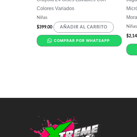
Colores Variados
Micr
Mor
Niñas
Niñas
$
399.00
AÑADIR AL CARRITO
$
2,14
COMPRAR POR WHATSAPP