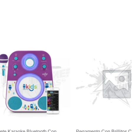
ete Karaoke Bluetooth Con
Pegamento Con Brillitos C