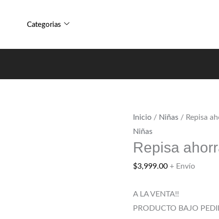
de
Repisa
espacio
ahorrador
Categorias
para
de
baño
espacio
cantidad
para
baño
cantidad
Inicio
/
Niñas
/ Repisa ah
Niñas
Repisa ahorr
$
3,999.00
+ Envío
A LA VENTA!!
PRODUCTO BAJO PEDI