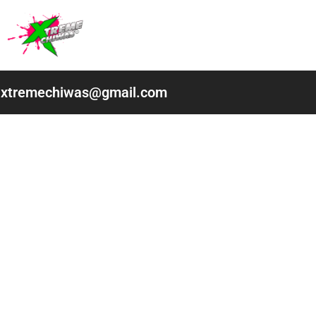
Ir
al
contenido
xtremechiwas@gmail.com