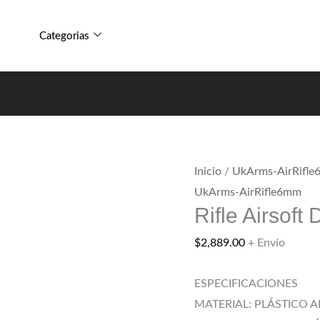
D98
Rifle
Electrica
Airsoft
Categorias
Bbs
D98
6mm
Electrica
cantidad
Bbs
6mm
cantidad
Inicio
/
UkArms-AirRifl
UkArms-AirRifle6mm
Rifle Airsof
$
2,889.00
+ Envío
ESPECIFICACIONES
MATERIAL: PLÁSTICO A