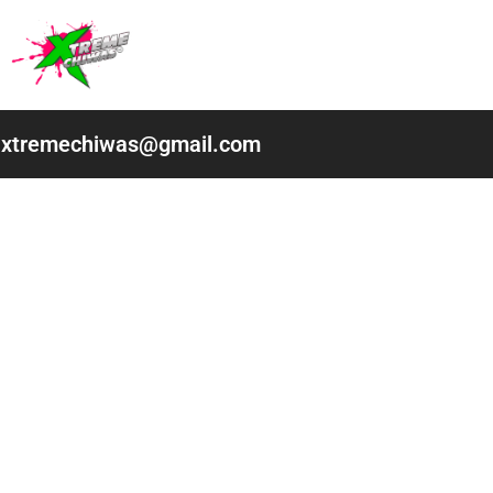
Ir
al
contenido
xtremechiwas@gmail.com