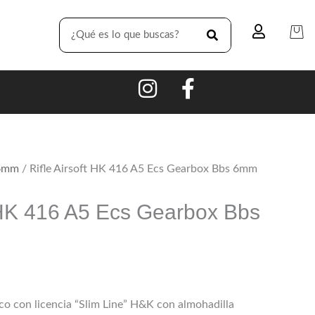
SEARCH
e6mm
/ Rifle Airsoft HK 416 A5 Ecs Gearbox Bbs 6mm
t HK 416 A5 Ecs Gearbox Bbs
co con licencia “Slim Line” H&K con almohadilla