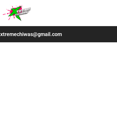
Ir
al
contenido
xtremechiwas@gmail.com