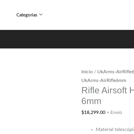
Categorias
Inicio
/
UkArms-AirRifl
UkArms-AirRifle6mm
Rifle Airsof
6mm
$
18,299.00
+ Envío
Material telescópi