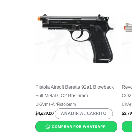
Pistola Airsoft Beretta 92a1 Blowback
Revo
Full Metal CO2 Bbs 6mm
CO2
UKArms-AirPistol6mm
UKAr
$
4,629.00
$
3,79
AÑADIR AL CARRITO
COMPRAR POR WHATSAPP