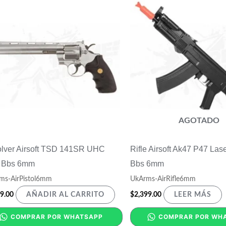
AGOTADO
lver Airsoft TSD 141SR UHC
Rifle Airsoft Ak47 P47 Las
 Bbs 6mm
Bbs 6mm
ms-AirPistol6mm
UkArms-AirRifle6mm
9.00
$
2,399.00
AÑADIR AL CARRITO
LEER MÁS
COMPRAR POR WHATSAPP
COMPRAR POR WH