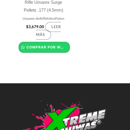
Rifle Umarex Surge
Pellets .177 (4.5mm)
Umarex-AirRifleNitroPiston
$
3,679.00
LEER
MÁS
COMPRAR POR WHATSAPP