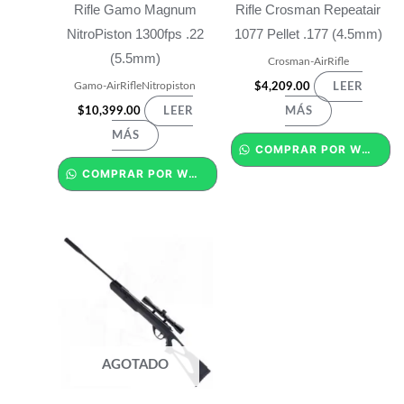
Rifle Gamo Magnum
Rifle Crosman Repeatair
NitroPiston 1300fps .22
1077 Pellet .177 (4.5mm)
(5.5mm)
Crosman-AirRifle
Gamo-AirRifleNitropiston
$
4,209.00
LEER
$
10,399.00
LEER
MÁS
MÁS
COMPRAR POR WHATSAPP
COMPRAR POR WHATSAPP
AGOTADO