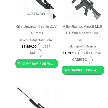
AGOTADO
Rifle Umarex Throttle .177
Rifle Plastico Airsoft M16
(4.5mm)
P1158b Resorte Bbs
6mm
Umarex-AirRifleNitroPiston
UkArms-AirRifle6mm
$
5,559.00
LEER
$
1,789.00
MÁS
AÑADIR AL
CARRITO
COMPRAR POR WHATSAPP
COMPRAR POR WHATSAPP