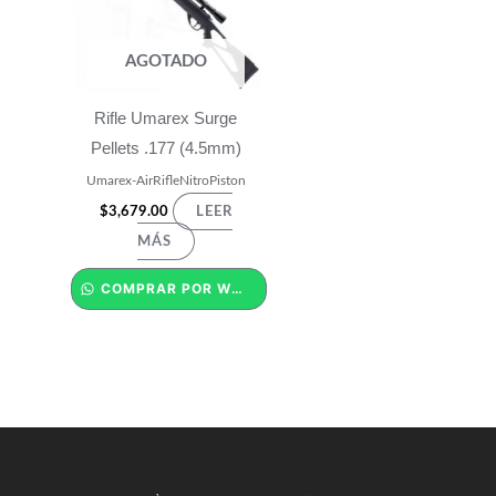
AGOTADO
Rifle Umarex Surge
Pellets .177 (4.5mm)
Umarex-AirRifleNitroPiston
$
3,679.00
LEER
MÁS
COMPRAR POR WHATSAPP