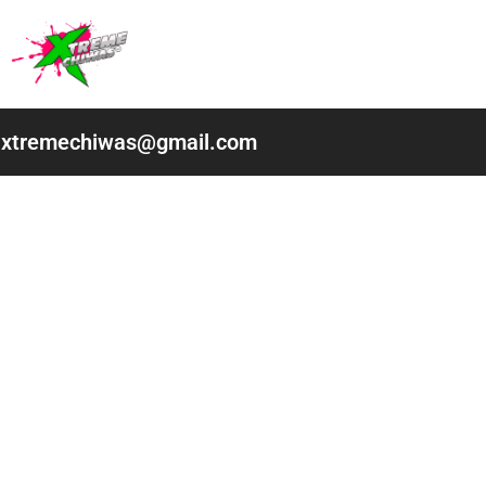
Ir
al
contenido
xtremechiwas@gmail.com