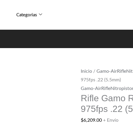
Raptor
Rifle
Whisper
Gamo
Categorias
NitroPiston
Raptor
975fps
Whisper
.22
NitroPiston
(5.5mm)
975fps
cantidad
.22
(5.5mm)
Inicio
/
Gamo-AirRifleNit
cantidad
975fps .22 (5.5mm)
Gamo-AirRifleNitropisto
Rifle Gamo R
975fps .22 (
$
6,209.00
+ Envío