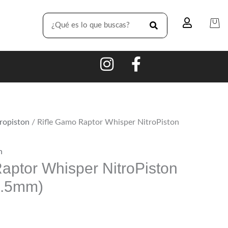
SEARCH
ropiston
/ Rifle Gamo Raptor Whisper NitroPiston
n
aptor Whisper NitroPiston
5.5mm)