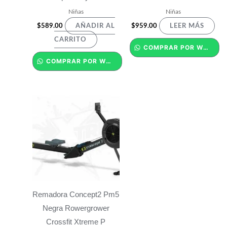
Niñas
Niñas
$
589.00
$
959.00
AÑADIR AL
LEER MÁS
CARRITO
COMPRAR POR WHATSAPP
COMPRAR POR WHATSAPP
Remadora Concept2 Pm5
Negra Rowergrower
Crossfit Xtreme P