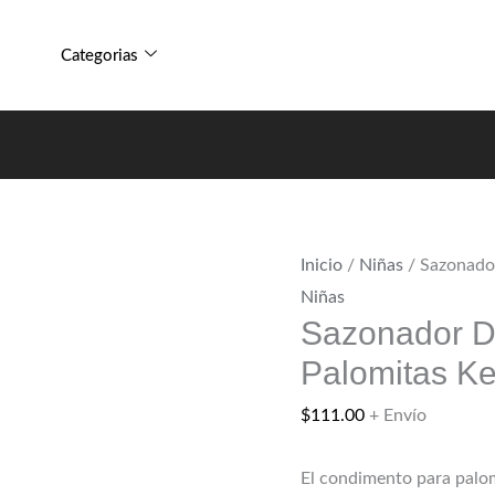
Sazonador
Parmesano
De
Para
Categorias
Ajo
Palomitas
Parmesano
Kernel
Para
Season
Palomitas
cantidad
Kernel
Season
Inicio
/
Niñas
/ Sazonado
cantidad
Niñas
Sazonador D
Palomitas K
$
111.00
+ Envío
El condimento para palom