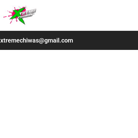
Ir
al
contenido
xtremechiwas@gmail.com