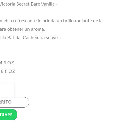
ictoria Secret Bare Vanilla ~
 niebla refrescante le brinda un brillo radiante de la
para obtener un aroma.
nilla Batida. Cachemira suave. .
4 fl OZ
 8 fl OZ
RRITO
TSAPP