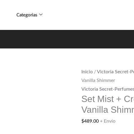
Set
Crema
Mist
Victoria
Categorias
+
Secret
Crema
Bare
Victoria
Vanilla
Secret
Shimmer
Bare
cantidad
Vanilla
Inicio
/
Victoria Secret-
Shimmer
Vanilla Shimmer
cantidad
Victoria Secret-Perfume
Set Mist + C
Vanilla Shim
$
489.00
+ Envío