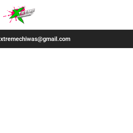
Ir
al
contenido
xtremechiwas@gmail.com