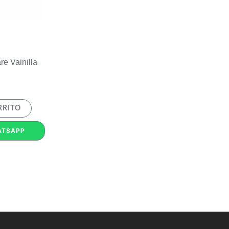
re Vainilla
RRITO
ATSAPP