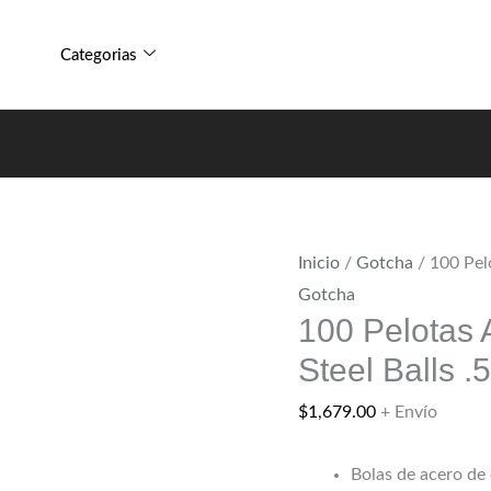
100
De
Pelotas
Caucho
Categorias
Acero
Ruber
De
Steel
Caucho
Balls
Ruber
.50
Steel
cantidad
Balls
Inicio
/
Gotcha
/ 100 Pel
.50
Gotcha
cantidad
100 Pelotas
Steel Balls .
$
1,679.00
+ Envío
Bolas de acero de