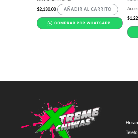
Acces
$
2,130.00
AÑADIR AL CARRITO
$
1,22
COMPRAR POR WHATSAPP
Horar
Telef