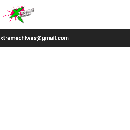
Ir
al
contenido
xtremechiwas@gmail.com