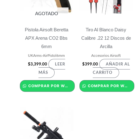
AGOTADO
Pistola Airsoft Beretta
Tiro Al Blanco Daisy
APX Arena CO2 Bbs
Calibre .22 12 Discos de
6mm
Arcilla
UKArms-AirPistol6mm
Accesorios Airsoft
$
3,399.00
$
399.00
LEER
AÑADIR AL
MÁS
CARRITO
COMPRAR POR WHATSAPP
COMPRAR POR WHATSAPP