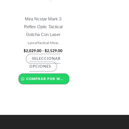
Las
opciones
Mira Ncstar Mark 3
se
Reflex Optic Tactical
pueden
Gotcha Con Laser
elegir
LancerTactical-Miras
en
$
2,029.00
-
$
2,529.00
la
página
SELECCIONAR
de
OPCIONES
producto
COMPRAR POR WHATSAPP