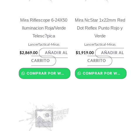
Mira Riflescope 6-24X50
Mira NcStar 1x22mm Red
Iluminacion Roja/Verde
Dot Reflex Punto Rojo y
Telesc?pica
Verde
LancerTactical-Miras
LancerTactical-Miras
$
2,869.00
$
1,919.00
AÑADIR AL
AÑADIR AL
CARRITO
CARRITO
COMPRAR POR WHATSAPP
COMPRAR POR WHATSAPP
Rango
Este
de
producto
precios:
desde
tiene
$2,029.00
hasta
múltiples
$2,529.00
variantes.