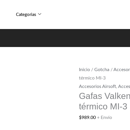
Gafas
alquiler
Valken
de
Categorias
de
campo
alquiler
térmico
de
MI-
campo
3
térmico
cantidad
MI-
Inicio
/
Gotcha
/
Accesor
3
térmico MI-3
cantidad
Accesorios Airsoft
,
Acces
Gafas Valken
térmico MI-3
$
989.00
+ Envío