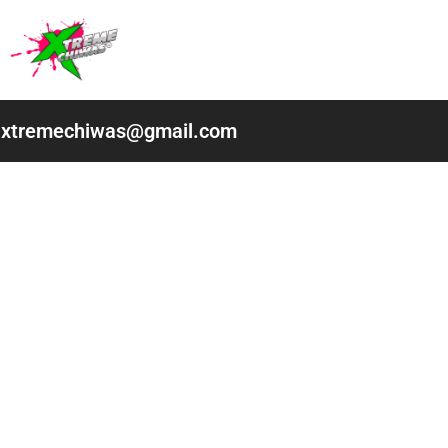
Ir
al
contenido
xtremechiwas@gmail.com