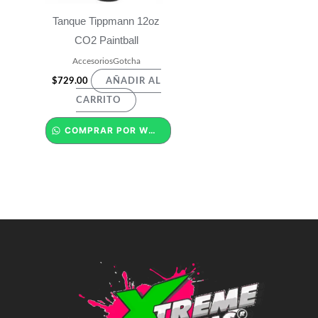
Tanque Tippmann 12oz
CO2 Paintball
AccesoriosGotcha
$
729.00
AÑADIR AL
CARRITO
COMPRAR POR WHATSAPP