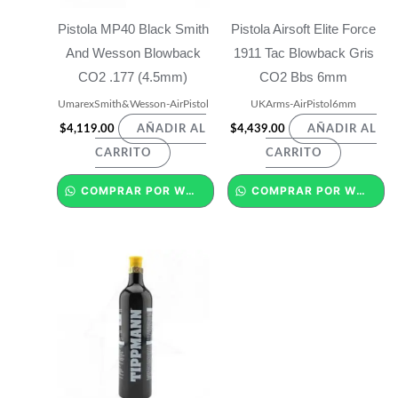
Pistola MP40 Black Smith
Pistola Airsoft Elite Force
And Wesson Blowback
1911 Tac Blowback Gris
CO2 .177 (4.5mm)
CO2 Bbs 6mm
UmarexSmith&Wesson-AirPistol
UKArms-AirPistol6mm
$
4,119.00
$
4,439.00
AÑADIR AL
AÑADIR AL
CARRITO
CARRITO
COMPRAR POR WHATSAPP
COMPRAR POR WHATSAPP