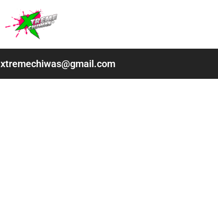
Ir
al
contenido
xtremechiwas@gmail.com