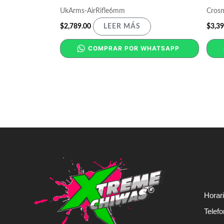
UkArms-AirRifle6mm
Crosm
$
2,789.00
$
3,39
LEER MÁS
COMPRAR POR WHATSAPP
Horar
Telef