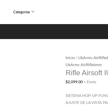
Categorias
Inicio
/
UkArms-AirRifl
UkArms-AirRifle6mm
Rifle Airsof
$
2,099.00
+ Envío
SISTEMA HOP-UP FUNC
AJUSTE DE LA VISTA T