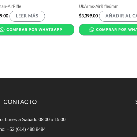
an-AirRifle
UkArms-AirRifle6mm
9.00
$
3,399.00
LEER MÁS
AÑADIR AL C
COMPRAR POR WHATSAPP
COMPRAR POR WH
CONTACTO
io: Lunes a Sábado 08:00 a 19:00
ono: +52 (614) 488 8484