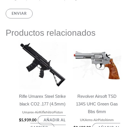
Productos relacionados
Rifle Umarex Steel Strike
Revolver Airsoft TSD
black CO2 .177 (4.5mm)
134S UHC Green Gas
Bbs 6mm
Umarex-AirRifleNitroPiston
UKArms-AirPistol6mm
$
5,939.00
AÑADIR AL