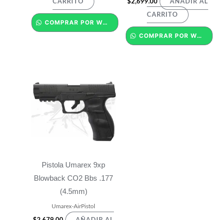
$
2,699.00
CARRITO
AÑADIR AL
CARRITO
COMPRAR POR WHATSAPP
COMPRAR POR WHATSAPP
Pistola Umarex 9xp
Blowback CO2 Bbs .177
(4.5mm)
Umarex-AirPistol
$
2,679.00
AÑADIR AL